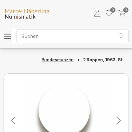
0
0
›
2 Rappen, 1963, Stempelglanz
Bundesmünzen
Previous
Next