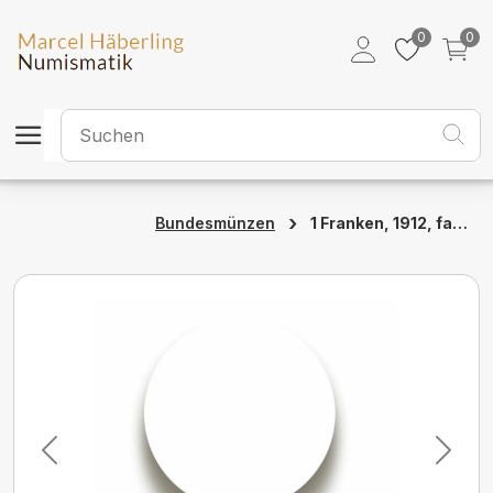
0
0
›
1 Franken, 1912, fast unzirkuliert
Bundesmünzen
Previous
Next