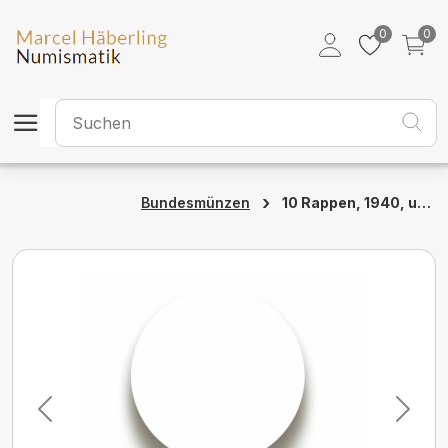
0
0
›
10 Rappen, 1940, unzirkuliert
Bundesmünzen
Previous
Next