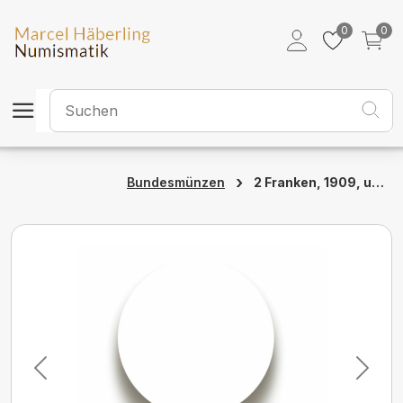
0
0
›
2 Franken, 1909, unzirkuliert
Bundesmünzen
Previous
Next