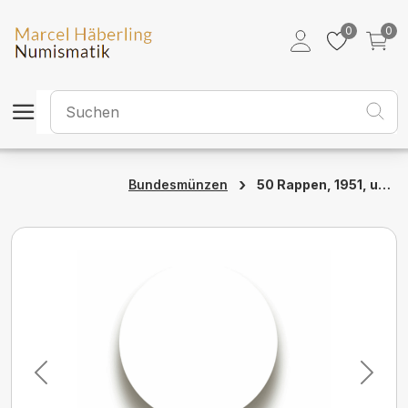
0
0
›
50 Rappen, 1951, unzirkuliert
Bundesmünzen
Previous
Next