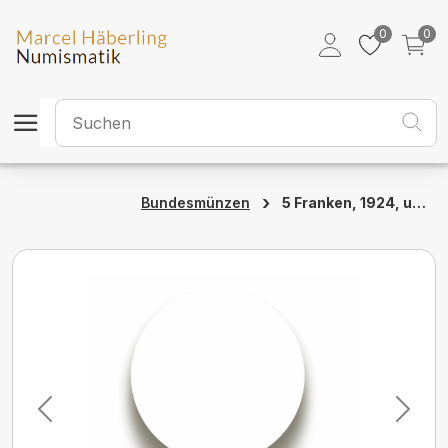
0
0
›
5 Franken, 1924, unzirkuliert
Bundesmünzen
Previous
Next